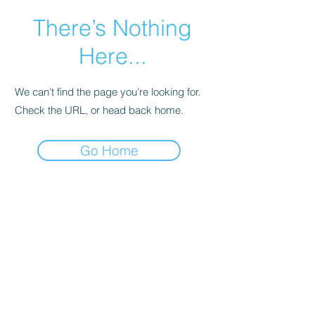
There’s Nothing
Here...
We can’t find the page you’re looking for.
Check the URL, or head back home.
Go Home
Rêve'L Pas à Pas Conseil en Image
revel.conseils@gmail.com
06 86 80 78 24
Priay, Ain, Auvergne Rhône-Alpes