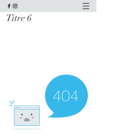
Titre 6
Rêve'L Pas à Pas Conseil en
Image
Myriam Chenot
Conseillère en Image et en Communication