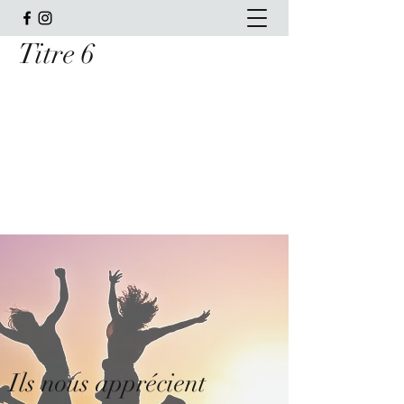
Titre 6
Rêve'L Pas à Pas Conseil en
Image
Myriam Chenot
Conseillère en Image et en Communication
Ils nous apprécient